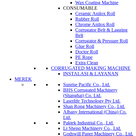
Wax Coating Machine
CONSUMABLE
Ceramic Anilox Roll
Rubber Roll
Chrome Anilox Roll
Corrugator Belt & Lagging
Belt
Corrugator & Pressure Roll
Glue Roll
Doctor Roll
PE Rope
Extra Clean
CORRUGATED MAKING MACHINE
INSTALASI & LAYANAN
MEREK
Sunrise Pacific Co., Ltd.
BHS Corrugated Machinery
(Shanghai) Co. Ltd.
Laserlife Technology Pty Ltd.
Shan Rong Machinery Co., Ltd.
Albany International (China) Co.
Ltd.
Paktek Industrial Co., Ltd.
Li Shenq Machinery Co., Ltd.
Godswill Paper Machinery Co., Ltd.