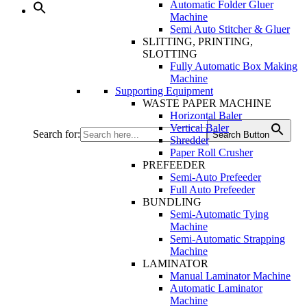
Automatic Folder Gluer
Machine
Semi Auto Stitcher & Gluer
SLITTING, PRINTING,
SLOTTING
Fully Automatic Box Making
Machine
Supporting Equipment
WASTE PAPER MACHINE
Horizontal Baler
Vertical Baler
Search for:
Search Button
Shredder
Paper Roll Crusher
PREFEEDER
Semi-Auto Prefeeder
Full Auto Prefeeder
BUNDLING
Semi-Automatic Tying
Machine
Semi-Automatic Strapping
Machine
LAMINATOR
Manual Laminator Machine
Automatic Laminator
Machine