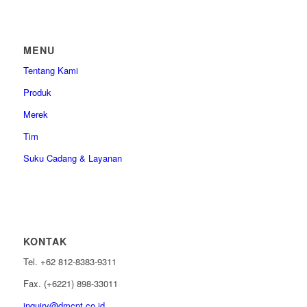
MENU
Tentang Kami
Produk
Merek
Tim
Suku Cadang & Layanan
KONTAK
Tel. +62 812-8383-9311
Fax. (+6221) 898-33011
inquiry@dmcpt.co.id