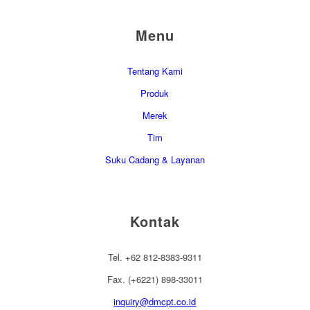
Menu
Tentang Kami
Produk
Merek
Tim
Suku Cadang & Layanan
Kontak
Tel. +62 812-8383-9311
Fax. (+6221) 898-33011
inquiry@dmcpt.co.id